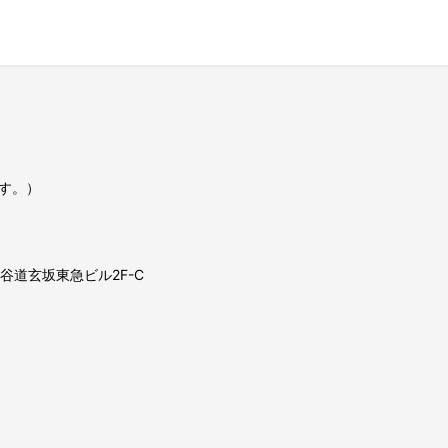
す。）
 渋谷道玄坂東急ビル2F-C