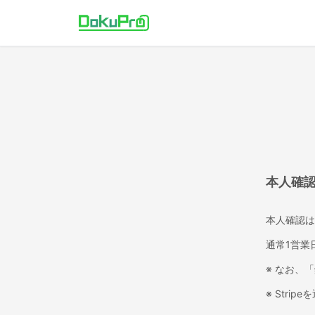
本人確
本人確認は
通常1営業
※ なお、
※ Str